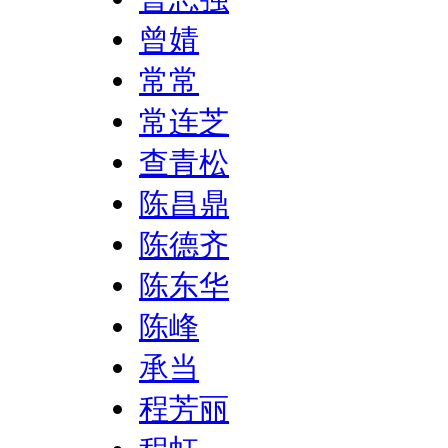
曾婧
常常
常连芝
查青松
陈昌鼎
陈德齐
陈东华
陈峰
承当
程芳丽