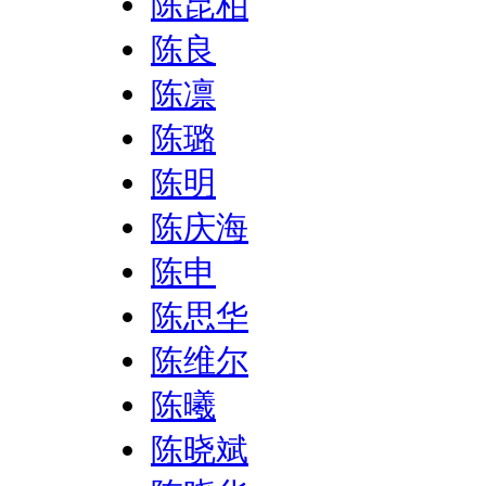
陈昆柏
陈良
陈凛
陈璐
陈明
陈庆海
陈申
陈思华
陈维尔
陈曦
陈晓斌