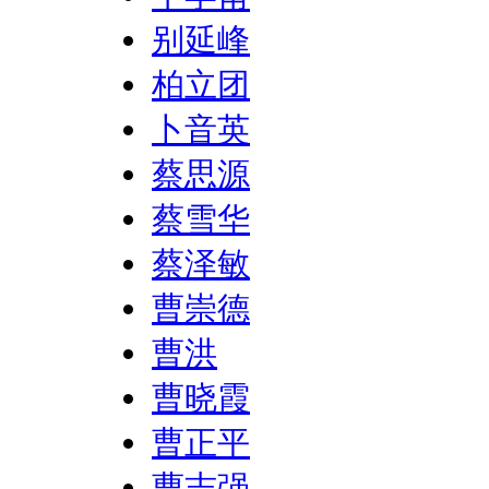
别延峰
柏立团
卜音英
蔡思源
蔡雪华
蔡泽敏
曹崇德
曹洪
曹晓霞
曹正平
曹志强