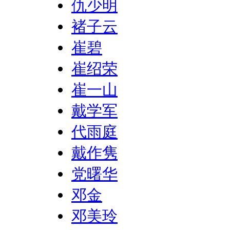
仇少明
褚子云
崔碧
崔绍荣
崔一山
戴学军
代雨庭
戴作隽
党曙华
邓金
邓美玲