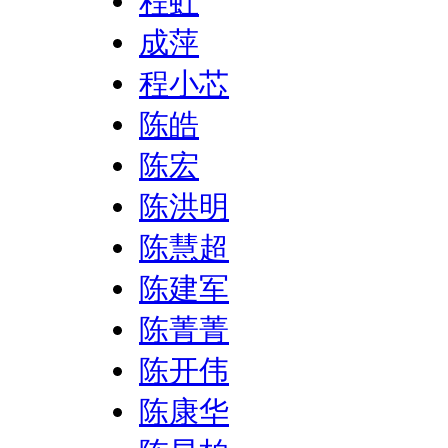
程虹
成萍
程小芯
陈皓
陈宏
陈洪明
陈慧超
陈建军
陈菁菁
陈开伟
陈康华