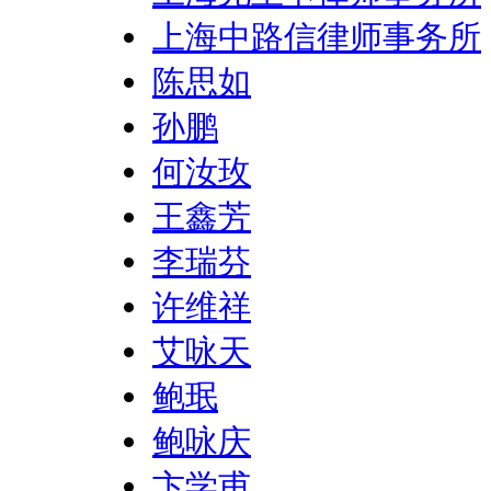
上海中路信律师事务所
陈思如
孙鹏
何汝玫
王鑫芳
李瑞芬
许维祥
艾咏天
鲍珉
鲍咏庆
卞学甫