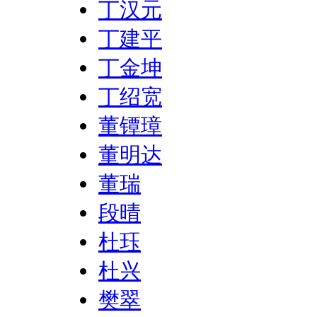
丁汉元
丁建平
丁金坤
丁绍宽
董镡璋
董明达
董瑞
段晴
杜珏
杜兴
樊翠