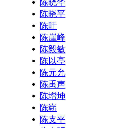
陈晓华
陈晓平
陈盱
陈崖峰
陈毅敏
陈以亭
陈元允
陈禹声
陈增坤
陈崭
陈支平